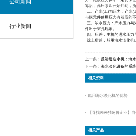
公司新闻
筹后，高压泵即开始启动，所
二、产水(工作)压力：产水
与膜元件使用压力有着质的不
三、浓水压力：产水压力与浓
行业新闻
件出于穿孔现象。
四、压差：主机的进水压力与
综上所述，船用海水淡化机
上一条：
反渗透造水机：海
下一条：
海水淡化设备的系
相关资料
船用海水淡化机的优势
【寻找未来独角兽企业】自创
相关产品