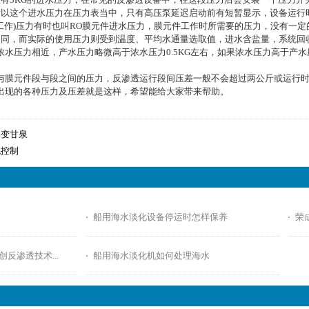
以这个进水压力在压力表当中，只有高压泵延迟启动前有短暂显示，设备运行时
(工作)压力有时也叫RO膜元件进水压力，膜元件工作时所需要的压力，没有一定
同，而实际的使用压力则受到温度、平均水通量选取值，进水含盐量，系统回收
水压力相近，产水压力略微高于浓水压力0.5KG左右，如果浓水压力高于产水
膜元件段与段之间的压力，反渗透运行段间压差一般不会超过两公斤或运行时初
出现的各种压力及压差就是这样，希望能给大家带来帮助。
水变甘泉
统控制
船用海水淡化设备停运时怎样保养
荣
反渗透技术...
船用海水淡化机如何处理海水