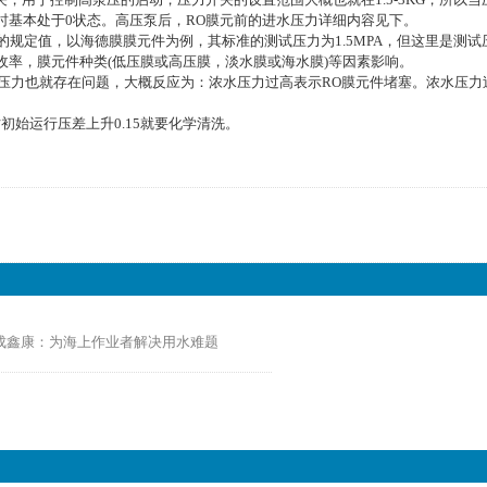
基本处于0状态。高压泵后，RO膜元前的进水压力详细内容见下。
的规定值，以海德膜膜元件为例，其标准的测试压力为1.5MPA，但这里是测
率，膜元件种类(低压膜或高压膜，淡水膜或海水膜)等因素影响。
压力也就存在问题，大概反应为：浓水压力过高表示RO膜元件堵塞。浓水压力
始运行压差上升0.15就要化学清洗。
成鑫康：为海上作业者解决用水难题