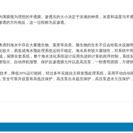
的薄膜视为理想的半透膜。渗透压的大小决定于浓液的种类，浓度和温度与半
渗透的方向相反，这一过程称为反渗透。
考虑到海水中存在大量微生物、藻类等杂质。微生物的生长不仅会给取水设施
化较大，易造成海水预处理系统运转不稳定。海水具有较大腐蚀性，对系统中
成，保障全套系统，整个海水淡化系统设计应用先进的计算机程序控制，系统实
警指示、自动停机报警、保护反渗透膜元件以及高压泵，一秒查明原因，方便
分离技术，降低30%运行能耗，经过多年实操自主研发预处理系统，采用手动自动
，安全可靠并设置有高低压保护，高压泵出水超压保护，高压泵进水欠压保护