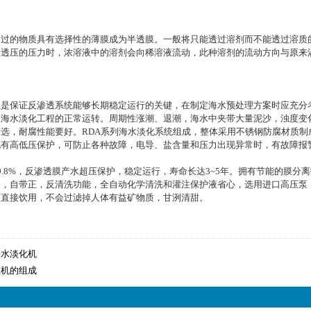
透过的物质具有选择性的薄膜成为半透膜。一般将只能透过溶剂而不能透过溶质
渗透压的压力时，浓溶液中的溶剂会向稀溶液流动，此种溶剂的流动方向与原来
理是保证反渗透系统能够长期稳定运行的关键，在制定海水预处理方案时应充分
及海水淡化工程的正常运转。周期性涨潮、退潮，海水中夹带大量泥沙，浊度变
选，耐腐性能要好。RDA系列海水淡化系统组成，整体采用不锈钢防腐材质制
配有高低压保护，可防止各种故障，电导、盐含量和压力出现异常时，有故障报
9.8%，反渗透膜产水超压保护，稳定运行，寿命长达3~5年。拥有节能的膜
用，自带正，反清洗功能，全自动化学清洗和灌注保护液省心，选用进口高压泵
可直接饮用，不会过滤掉人体有益矿物质，甘洌清甜。
海水淡化机
主机的组成